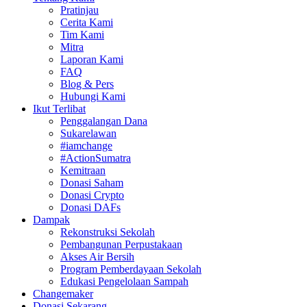
Pratinjau
Cerita Kami
Tim Kami
Mitra
Laporan Kami
FAQ
Blog & Pers
Hubungi Kami
Ikut Terlibat
Penggalangan Dana
Sukarelawan
#iamchange
#ActionSumatra
Kemitraan
Donasi Saham
Donasi Crypto
Donasi DAFs
Dampak
Rekonstruksi Sekolah
Pembangunan Perpustakaan
Akses Air Bersih
Program Pemberdayaan Sekolah
Edukasi Pengelolaan Sampah
Changemaker
Donasi Sekarang