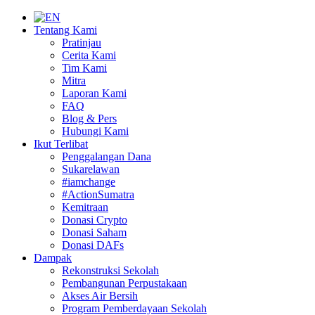
Tentang Kami
Pratinjau
Cerita Kami
Tim Kami
Mitra
Laporan Kami
FAQ
Blog & Pers
Hubungi Kami
Ikut Terlibat
Penggalangan Dana
Sukarelawan
#iamchange
#ActionSumatra
Kemitraan
Donasi Crypto
Donasi Saham
Donasi DAFs
Dampak
Rekonstruksi Sekolah
Pembangunan Perpustakaan
Akses Air Bersih
Program Pemberdayaan Sekolah