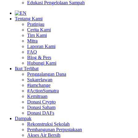
Edukasi Pengelolaan Sampah
Tentang Kami
Pratinjau
Cerita Kami
Tim Kami
Mitra
Laporan Kami
FAQ
Blog & Pers
Hubungi Kami
Ikut Terlibat
Penggalangan Dana
Sukarelawan
#iamchange
#ActionSumatra
Kemitraan
Donasi Crypto
Donasi Saham
Donasi DAFs
Dampak
Rekonstruksi Sekolah
Pembangunan Perpustakaan
Akses Air Bersih